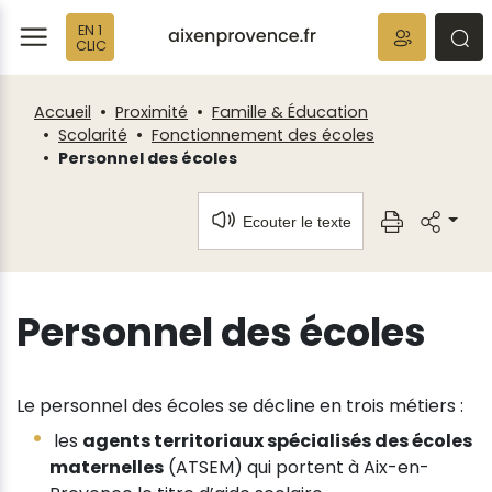
Fenêtre
Panneau de gestion des cookies
EN 1
de
ermer
rmer
rmer
CLIC
chat
Accueil
Proximité
Famille & Éducation
Scolarité
Fonctionnement des écoles
Personnel des écoles
Ecouter le texte
Personnel des écoles
Le personnel des écoles se décline en trois métiers :
les
agents territoriaux spécialisés des écoles
maternelles
(ATSEM) qui portent à Aix-en-