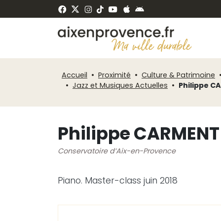
Fenêtre
Panneau de gestion des cookies
de
ermer
chat
Accueil
Proximité
Culture & Patrimoine
Jazz et Musiques Actuelles
Philippe 
Philippe CARMENT
Conservatoire d’Aix-en-Provence
Piano. Master-class juin 2018