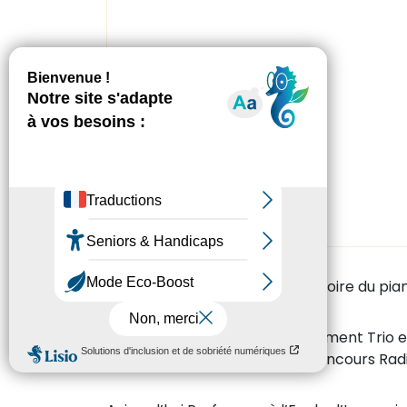
Philippe Carment connaît l’histoire du pi
En 1990, il forme le Philippe Carment Tri
remporte le Premier Prix du concours Rad