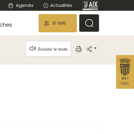
Agenda
Actualités
JE SUIS
ches
Ecouter le texte
EN 1
CLIC