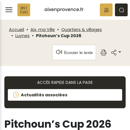
Fenêtre
Panneau de gestion des cookies
EN 1
de
ermer
rmer
rmer
CLIC
chat
Accueil
Aix, ma Ville
Quartiers & villages
Luynes
Pitchoun’s Cup 2026
Ecouter le texte
ACCÈS RAPIDE DANS LA PAGE
Actualités associées
Pitchoun’s Cup 2026