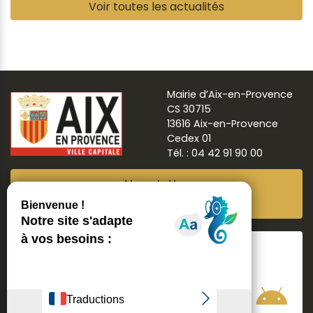
Pause
Voir toutes les actualités
Mairie d’Aix-en-Provence
CS 30715
13616 Aix-en-Provence
Cedex 01
Tél. : 04 42 91 90 00
Newsletter
Abonnez-vous
Suivre
Aix ma ville