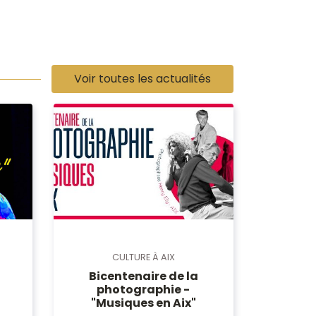
Voir toutes les actualités
CULTURE À AIX
Bicentenaire de la
photographie -
"Musiques en Aix"