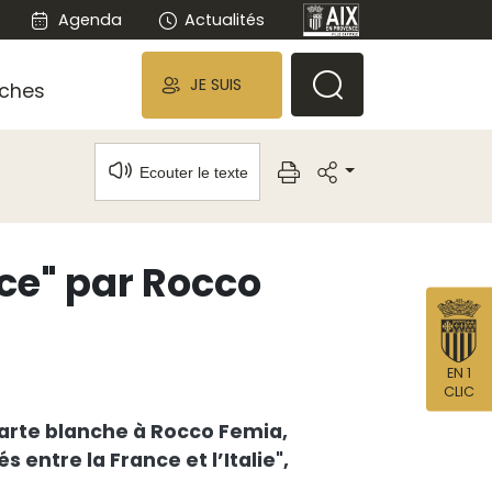
Agenda
Actualités
JE SUIS
ches
Ecouter le texte
nce" par Rocco
EN 1
CLIC
 carte blanche à Rocco Femia,
 entre la France et l’Italie",