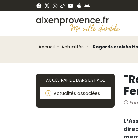
Panneau de gestion des cookies
ermer
Accueil
Actualités
"Regards croisés It
"R
ACCÈS RAPIDE DANS LA PAGE
F
Actualités associées
Publ
L’As
direc
merc