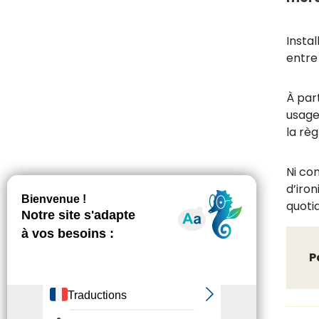
Insta
entre
À par
usages
la règ
Ni co
d’iro
quoti
P