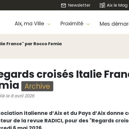
Newsletter
Aix le Mag
Aix, ma Ville
Proximité
Mes démar
alie France" par Rocco Femia
egards croisés Italie Fra
emia
Archive
ié le 8 avril 2026
sociation italienne d’Aix et du Pays d’Aix donne
teur de la revue RADICI, pour des "Regards croisés
redi 6 mai 2026.