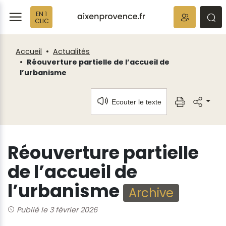
Fenêtre
Panneau de gestion des cookies
EN 1
de
ermer
rmer
rmer
CLIC
chat
Accueil
Actualités
Réouverture partielle de l’accueil de
l’urbanisme
Ecouter le texte
Réouverture partielle
de l’accueil de
l’urbanisme
Archive
Publié le 3 février 2026