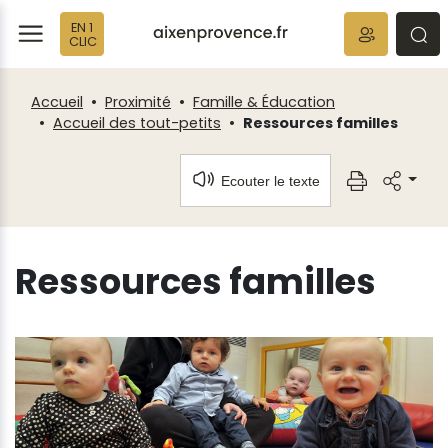
Fenêtre
Panneau de gestion des cookies
EN 1
de
ermer
rmer
rmer
CLIC
chat
Accueil
Proximité
Famille & Éducation
Accueil des tout-petits
Ressources familles
Ecouter le texte
Ressources familles