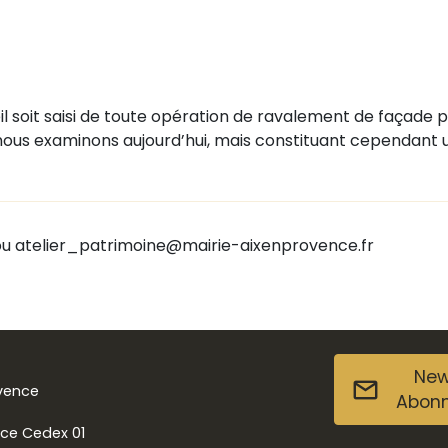
l soit saisi de toute opération de ravalement de façade p
 nous examinons aujourd’hui, mais constituant cependant 
 ou atelier_patrimoine@mairie-aixenprovence.fr
New
ovence
Abon
nce Cedex 01