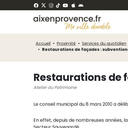
Fenêtre
Panneau de gestion des cookies
de
ermer
chat
Accueil
Proximité
Services du quotidien
Restaurations de façades : subvention
Restaurations de 
Atelier du Patrimoine
Le conseil municipal du 8 mars 2010 a déli
En effet, depuis de nombreuses années, la 
Secteur Sauvegardé.