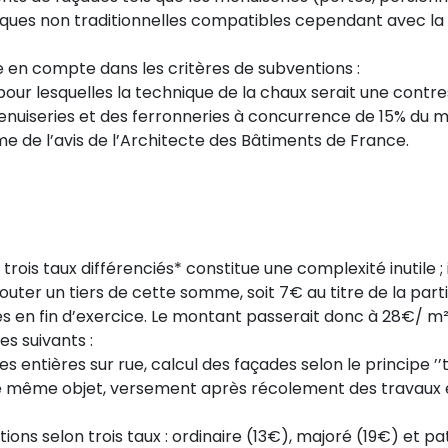
iques non traditionnelles compatibles cependant avec la m
 en compte dans les critères de subventions :
pour lesquelles la technique de la chaux serait une contr
nuiseries et des ferronneries à concurrence de 15% du 
ime de l’avis de l’Architecte des Bâtiments de France.
ois taux différenciés* constitue une complexité inutile ; i
jouter un tiers de cette somme, soit 7€ au titre de la p
rés en fin d’exercice. Le montant passerait donc à 28€/ m²
s suivants :
tières sur rue, calcul des façades selon le principe ’’ta
 le même objet, versement après récolement des travaux e
ions selon trois taux : ordinaire (13€), majoré (19€) et pa