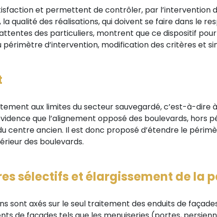
isfaction et permettent de contrôler, par l’intervention 
, la qualité des réalisations, qui doivent se faire dans le r
ttentes des particuliers, montrent que ce dispositif pour
u périmètre d’intervention, modification des critères et sim
t
ement aux limites du secteur sauvegardé, c’est-à-dire à 
à l’évidence que l’alignement opposé des boulevards, hors
 du centre ancien. Il est donc proposé d’étendre le périm
érieur des boulevards.
es sélectifs et élargissement de la p
ns sont axés sur le seul traitement des enduits de façades
s de façades tels que les menuiseries (portes, persiennes.