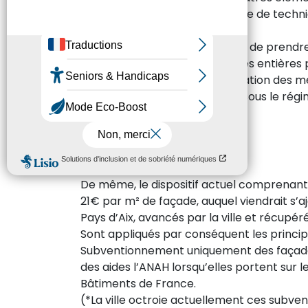
d’autre part, la prise en compte de techn
immeubles remarquables.
Désormais, il est donc proposé de prendre
la mise en peinture de façades entières 
le changement ou la restauration des me
L’ensemble du dispositif reste sous le rég
Des taux unifiés
De même, le dispositif actuel comprenant tr
21€ par m² de façade, auquel viendrait s’a
Pays d’Aix, avancés par la ville et récupé
Sont appliqués par conséquent les principe
Subventionnement uniquement des façades en
des aides l’ANAH lorsqu’elles portent sur
Bâtiments de France.
(*La ville octroie actuellement ces subvent