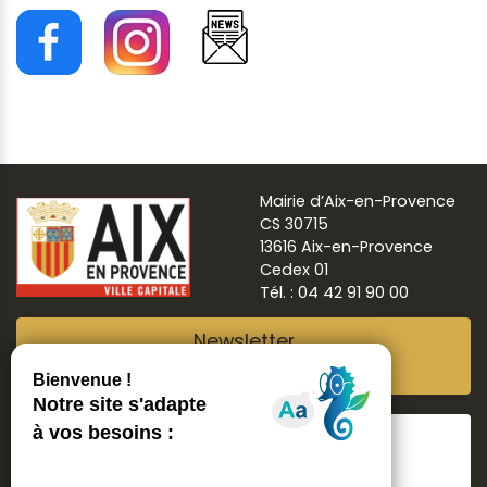
Mairie d’Aix-en-Provence
CS 30715
13616 Aix-en-Provence
Cedex 01
Tél. : 04 42 91 90 00
Newsletter
Abonnez-vous
Suivre
Aix ma ville