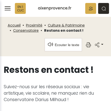
Fenêtre
Panneau de gestion des cookies
EN 1
de
ermer
rmer
rmer
CLIC
chat
Accueil
Proximité
Culture & Patrimoine
Conservatoire
Restons en contact !
Ecouter le texte
Restons en contact !
Suivez-nous sur les réseaux sociaux : vie
artistique, vie scolaire, ne manquez rien du
Conservatoire Darius Milhaud !