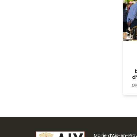
d
Di
Mairie d’Aix-en-Pr