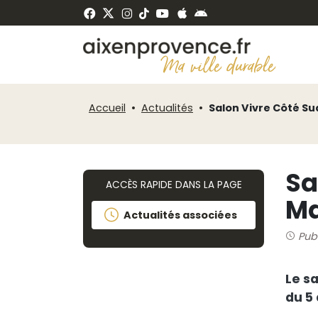
Fenêtre
Panneau de gestion des cookies
de
ermer
chat
Accueil
Actualités
Salon Vivre Côté Sud 2
Sa
ACCÈS RAPIDE DANS LA PAGE
Ma
Actualités associées
Pub
Le s
du 5 