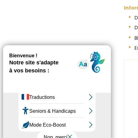
Infor
Du
De
Bi
En