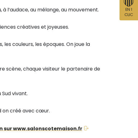
eu, à l’audace, au mélange, au mouvement.
EN 1
CLIC
riences créatives et joyeuses.
 les couleurs, les époques. On joue la
e scène, chaque visiteur le partenaire de
 Sud vivant.
d on créé avec cœur.
lon sur www.salonscotemaison.fr