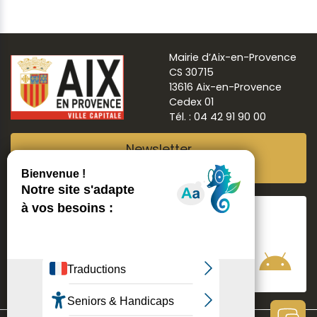
Mairie d’Aix-en-Provence
CS 30715
13616 Aix-en-Provence
Cedex 01
Tél. : 04 42 91 90 00
Newsletter
Abonnez-vous
Suivre
Aix ma ville