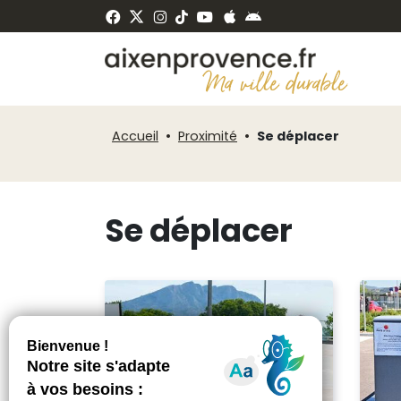
Fenêtre
Panneau de gestion des cookies
de
ermer
chat
Accueil
Proximité
Se déplacer
Se déplacer