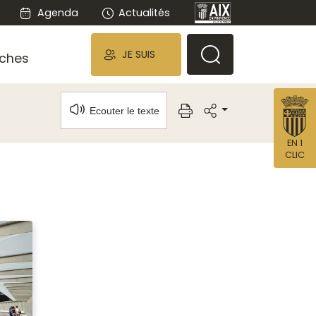
Agenda
Actualités
JE SUIS
ches
Ecouter le texte
EN 1
CLIC