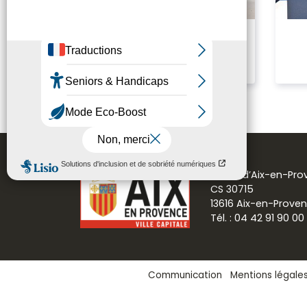
À vélo
Mairie d’Aix-en-Pr
CS 30715
13616 Aix-en-Prove
Tél. : 04 42 91 90 00
Communication
Mentions légale