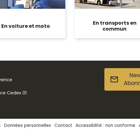
En transports en
En voiture et moto
commun
New
ovence
Abon
nce Cedex 01
s
Données personnelles
Contact
Accessibilité : non conforme