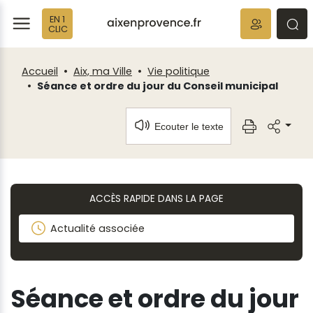
Fenêtre
Panneau de gestion des cookies
EN 1
de
ermer
rmer
rmer
CLIC
chat
Accueil
Aix, ma Ville
Vie politique
Séance et ordre du jour du Conseil municipal
Ecouter le texte
ACCÈS RAPIDE DANS LA PAGE
Actualité associée
Séance et ordre du jour