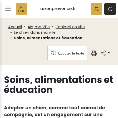
Fenêtre
Panneau de gestion des cookies
EN 1
de
ermer
rmer
rmer
CLIC
chat
Accueil
Aix, ma Ville
L’animal en ville
Le chien dans ma ville
Soins, alimentations et éducation
Ecouter le texte
Soins, alimentations et
éducation
Adopter un chien, comme tout animal de
compagnie, est un engagement sur une