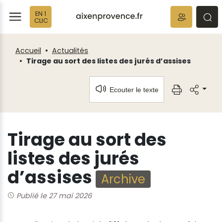
Fenêtre
Panneau de gestion des cookies
EN 1
de
ermer
rmer
rmer
CLIC
chat
Accueil
Actualités
Tirage au sort des listes des jurés d’assises
Ecouter le texte
Tirage au sort des
listes des jurés
d’assises
Archive
Publié le 27 mai 2026