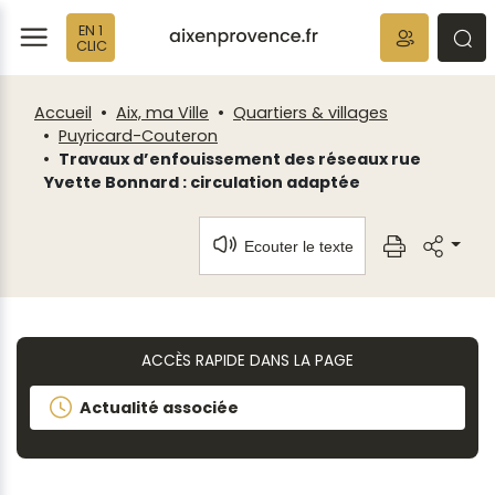
Fenêtre
Panneau de gestion des cookies
EN 1
de
ermer
rmer
rmer
CLIC
chat
Accueil
Aix, ma Ville
Quartiers & villages
Puyricard-Couteron
Travaux d’enfouissement des réseaux rue
Yvette Bonnard : circulation adaptée
Ecouter le texte
ACCÈS RAPIDE DANS LA PAGE
Actualité associée