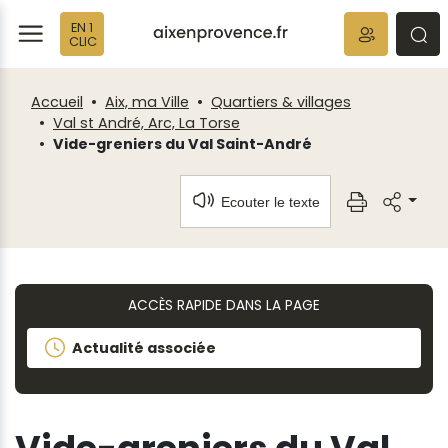
Fenêtre
Panneau de gestion des cookies
EN 1
de
ermer
rmer
rmer
CLIC
chat
Accueil
Aix, ma Ville
Quartiers & villages
Val st André, Arc, La Torse
Vide-greniers du Val Saint-André
Ecouter le texte
ACCÈS RAPIDE DANS LA PAGE
Actualité associée