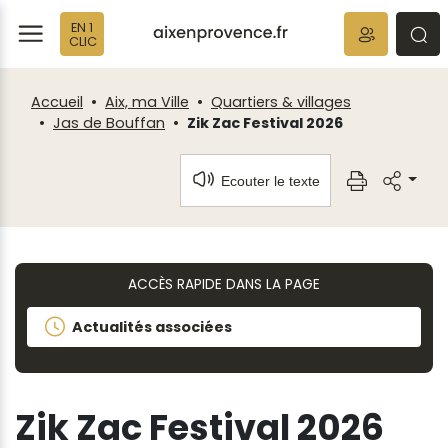
Fenêtre
Panneau de gestion des cookies
EN 1
de
ermer
rmer
rmer
CLIC
chat
Accueil
Aix, ma Ville
Quartiers & villages
Jas de Bouffan
Zik Zac Festival 2026
Ecouter le texte
ACCÈS RAPIDE DANS LA PAGE
Actualités associées
Zik Zac Festival 2026