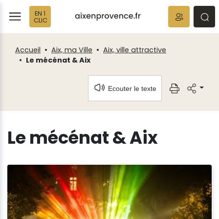
Fenêtre
Panneau de gestion des cookies
EN 1
de
ermer
rmer
rmer
CLIC
chat
Accueil
Aix, ma Ville
Aix, ville attractive
Le mécénat & Aix
Ecouter le texte
Le mécénat & Aix