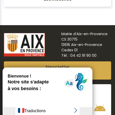
Mairie d’Aix-en-Provence
CS 30715
13616 Aix-en-Provence
Cedex 01
Tél. : 04 42 91 90 00
Newsletter
Abonnez-vous
Suivre
Aix ma ville