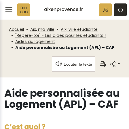
Panneau de gestion des cookies
EN 1
ermer
rmer
rmer
CLIC
Accueil
Aix, ma Ville
Aix, ville étudiante
"Repère-toi" - Les aides pour les étudiants !
Aides au logement
Aide personnalisée au Logement (APL) – CAF
Ecouter le texte
Aide personnalisée au
Logement (APL) – CAF
C’est quoi ?