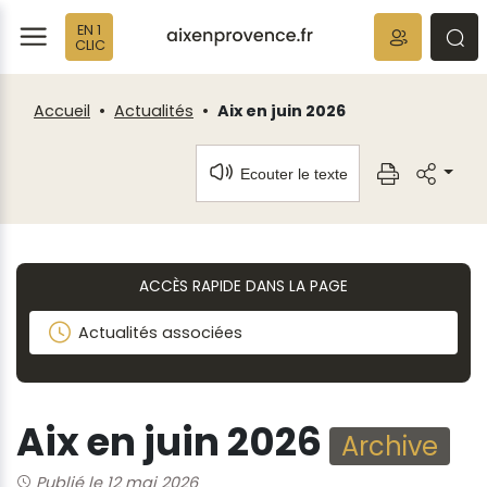
Fenêtre
Panneau de gestion des cookies
EN 1
de
ermer
rmer
rmer
CLIC
chat
Accueil
Actualités
Aix en juin 2026
Ecouter le texte
ACCÈS RAPIDE DANS LA PAGE
Actualités associées
Aix en juin 2026
Archive
Publié le 12 mai 2026