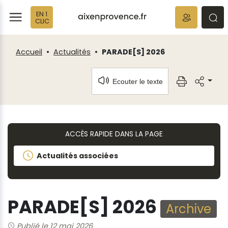
Fenêtre
Panneau de gestion des cookies
EN 1
de
ermer
rmer
rmer
CLIC
chat
Accueil
Actualités
PARADE[S] 2026
Ecouter le texte
ACCÈS RAPIDE DANS LA PAGE
Actualités associées
PARADE[S] 2026
Archive
Publié le 12 mai 2026