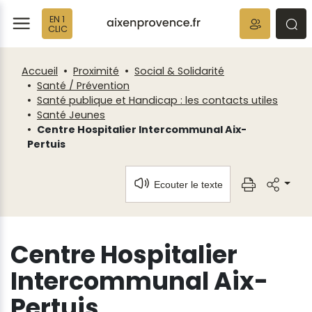
Fenêtre
Panneau de gestion des cookies
EN 1
de
ermer
rmer
rmer
CLIC
chat
Accueil
Proximité
Social & Solidarité
Santé / Prévention
Santé publique et Handicap : les contacts utiles
Santé Jeunes
Centre Hospitalier Intercommunal Aix-
Pertuis
Ecouter le texte
Centre Hospitalier
Intercommunal Aix-
Pertuis