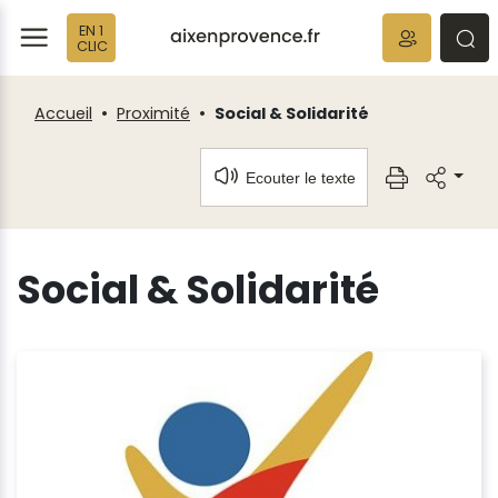
Fenêtre
Panneau de gestion des cookies
EN 1
de
ermer
rmer
rmer
CLIC
chat
Accueil
Proximité
Social & Solidarité
Ecouter le texte
Social & Solidarité