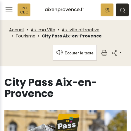
Fenêtre
Panneau de gestion des cookies
EN 1
de
ermer
rmer
rmer
CLIC
chat
Accueil
Aix, ma Ville
Aix, ville attractive
Tourisme
City Pass Aix-en-Provence
Ecouter le texte
City Pass Aix-en-
Provence