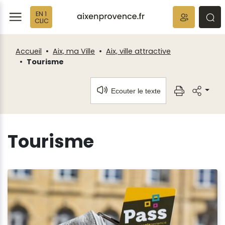
Fenêtre
Panneau de gestion des cookies
EN 1
de
ermer
rmer
rmer
CLIC
chat
Accueil
Aix, ma Ville
Aix, ville attractive
Tourisme
Ecouter le texte
Tourisme