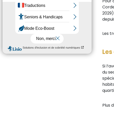
Pour 
Corde
2029)
depui
Les t
Les
Si l’
du sec
spéci
habit
quart
Plus 