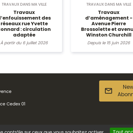
TRAVAUX DANS MA VILLE
TRAVAUX DANS MA VILLE
Travaux
Travaux
d’enfouissement des
d’aménagement -
réseaux rue Yvette
Avenue Pierre
Bonnard : circulation
Brossolette et aven
adaptée
Winston Churchill
À partir du 6 juillet 2026
Depuis le 15 juin 2026
New
ovence
Abon
nce Cedex 01
Tout ac
le contrôle sur ceux que vous souhaitez activer