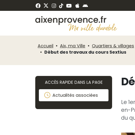
Fenêtre
Panneau de gestion des cookies
de
ermer
chat
Accueil
Aix, ma Ville
Quartiers & villages
Début des travaux du cours Sextius
Dé
ACCÈS RAPIDE DANS LA PAGE
Actualités associées
Le 1e
en-Pr
du qu