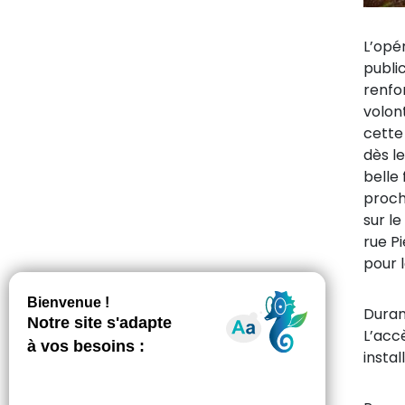
L’opé
public
renfo
volon
cette
dès l
belle 
proch
sur l
rue P
pour l
Duran
L’acc
instal