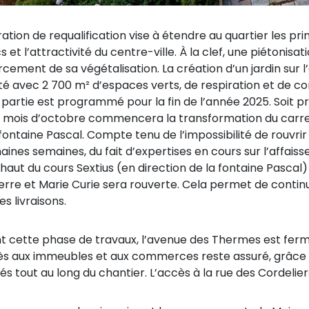
ration de requalification vise à étendre au quartier les
s et l’attractivité du centre-ville. À la clef, une piétonis
rcement de sa végétalisation. La création d’un jardin sur 
té avec 2 700 m² d’espaces verts, de respiration et de co
 partie est programmé pour la fin de l’année 2025. Soit pr
e mois d’octobre commencera la transformation du carrefo
fontaine Pascal. Compte tenu de l’impossibilité de rouvrir 
aines semaines, du fait d’expertises en cours sur l’affais
e haut du cours Sextius (en direction de la fontaine Pasc
ierre et Marie Curie sera rouverte. Cela permet de conti
es livraisons.
t cette phase de travaux, l’avenue des Thermes est fermée
ès aux immeubles et aux commerces reste assuré, grâce
lés tout au long du chantier. L’accès à la rue des Cordeli