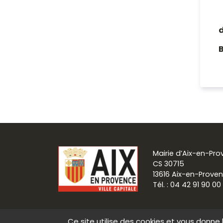
Mairie d’Aix-en-Pr
CS 30715
13616 Aix-en-Prove
Tél. : 04 42 91 90 00
Ce site utilise des cookies et vous donne 