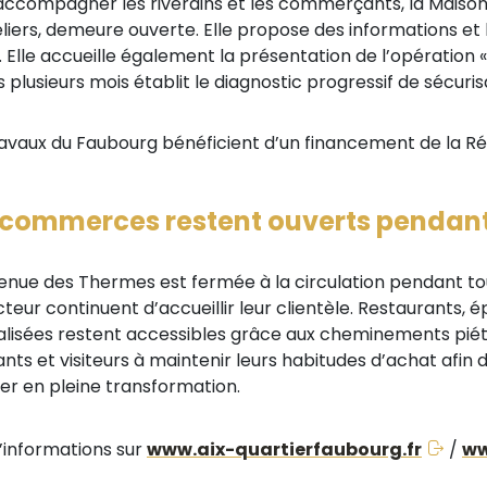
accompagner les riverains et les commerçants, la Maison d
liers, demeure ouverte. Elle propose des informations et 
. Elle accueille également la présentation de l’opération 
s plusieurs mois établit le diagnostic progressif de sécuri
ravaux du Faubourg bénéficient d’un financement de la Régi
 commerces restent ouverts pendant
avenue des Thermes est fermée à la circulation pendant t
teur continuent d’accueillir leur clientèle. Restaurants, é
alisées restent accessibles grâce aux cheminements piétons
ants et visiteurs à maintenir leurs habitudes d’achat afin 
ier en pleine transformation.
d’informations sur
www.aix-quartierfaubourg.fr
/
ww