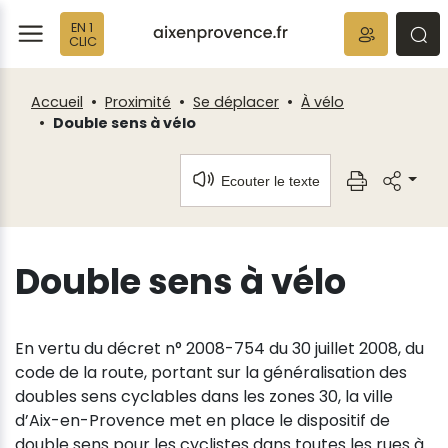
Fenêtre
Panneau de gestion des cookies
EN 1
de
ermer
rmer
rmer
CLIC
chat
Accueil
Proximité
Se déplacer
À vélo
Double sens à vélo
Ecouter le texte
Double sens à vélo
En vertu du décret n° 2008-754 du 30 juillet 2008, du
code de la route, portant sur la généralisation des
doubles sens cyclables dans les zones 30, la ville
d’Aix-en-Provence met en place le dispositif de
double sens pour les cyclistes dans toutes les rues à