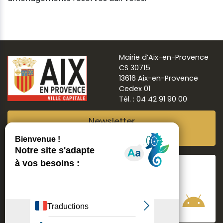
Mairie d’Aix-en-Provence
CS 30715
13616 Aix-en-Provence
Cedex 01
Tél. : 04 42 91 90 00
Newsletter
Abonnez-vous
Suivre
Aix ma ville