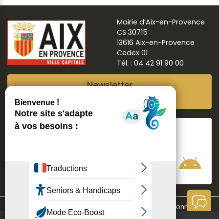
Mairie d’Aix-en-Provence
CS 30715
13616 Aix-en-Provence
Cedex 01
Tél. : 04 42 91 90 00
Newsletter
Abonnez-vous
Suivre
Aix ma ville
Communication
Mentions légales
Données personnelles