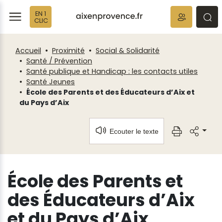
Fenêtre
Panneau de gestion des cookies
EN 1
de
ermer
rmer
rmer
CLIC
chat
Accueil
Proximité
Social & Solidarité
Santé / Prévention
Santé publique et Handicap : les contacts utiles
Santé Jeunes
École des Parents et des Éducateurs d’Aix et
du Pays d’Aix
Ecouter le texte
École des Parents et
des Éducateurs d’Aix
et du Pays d’Aix