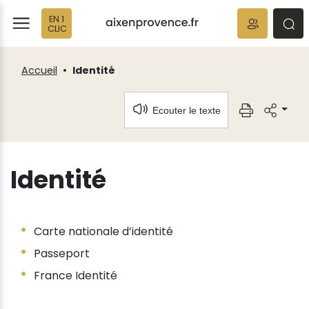
Fenêtre
Panneau de gestion des cookies
EN 1
de
ermer
rmer
rmer
CLIC
chat
Accueil
Identité
Ecouter le texte
Identité
Carte nationale d’identité
Passeport
France Identité