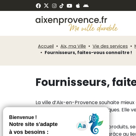
Fenêtre
Panneau de gestion des cookies
de
ermer
chat
Accueil
Aix, ma Ville
Vie des services
Fournisseurs, faites-vous connaître !
Fournisseurs, fait
La ville d’Aix-en-Provence souhaite mieux 
pour tous les acteurs économiques. Elle v
Votre entreprise propose des produits, ser
formulaire de référencement grâce au lien 