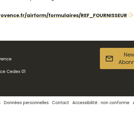
ovence.fr/airform/formulaires/REF_FOURNISSEUR
New
ovence
Abon
nce Cedex 01
s
Données personnelles
Contact
Accessibilité : non conforme