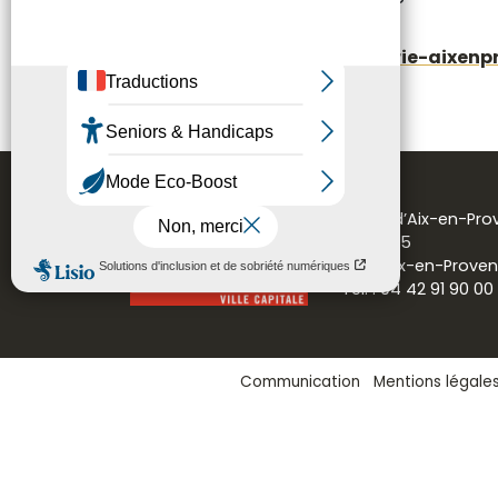
https://mesdemarches.mairie-aixenpr
Mairie d’Aix-en-Pr
CS 30715
13616 Aix-en-Prove
Tél. : 04 42 91 90 00
Communication
Mentions légale