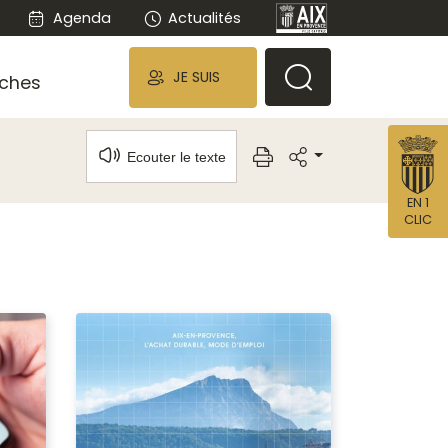
Agenda
Actualités
JE SUIS
ches
Ecouter le texte
EN 1
CLIC