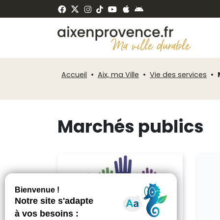
Fenêtre
Panneau de gestion des cookies
de
ermer
chat
Accueil
Aix, ma Ville
Vie des services
Marchés publics