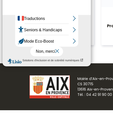
Consulter / Répondre à
Pr
une consultation
Mairie d’Aix-en-Pr
CS 30715
13616 Aix-en-Prove
Tél. : 04 42 91 90 00