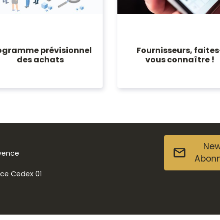
ogramme prévisionnel
Fournisseurs, faites
des achats
vous connaître !
New
ovence
Abon
nce Cedex 01