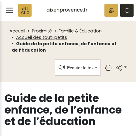
Fenêtre
Panneau de gestion des cookies
EN 1
de
ermer
rmer
rmer
CLIC
chat
Accueil
Proximité
Famille & Éducation
Accueil des tout-petits
Guide de la petite enfance, de l’enfance et
de l’éducation
Ecouter le texte
Guide de la petite
enfance, de l’enfance
et de l’éducation