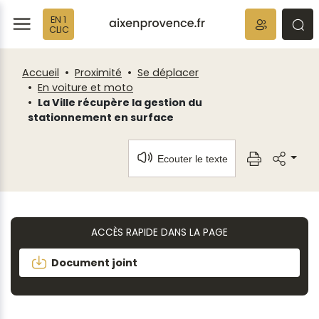
Fenêtre
Panneau de gestion des cookies
EN 1
de
ermer
rmer
rmer
CLIC
chat
Accueil
Proximité
Se déplacer
En voiture et moto
La Ville récupère la gestion du
stationnement en surface
Ecouter le texte
ACCÈS RAPIDE DANS LA PAGE
Document joint