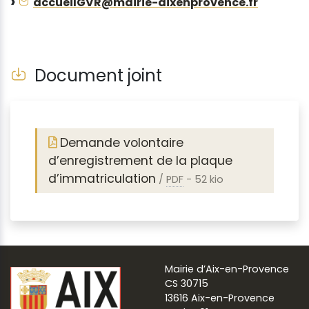
accueilGVR@mairie-aixenprovence.fr
Document joint
Demande volontaire
d’enregistrement de la plaque
d’immatriculation
/
PDF
-
52 kio
Mairie d’Aix-en-Provence
CS 30715
13616 Aix-en-Provence