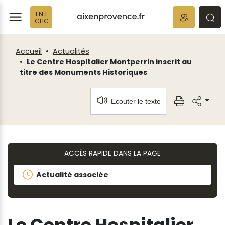
Fenêtre
Panneau de gestion des cookies
EN 1
de
ermer
rmer
rmer
CLIC
chat
Accueil
Actualités
Le Centre Hospitalier Montperrin inscrit au
titre des Monuments Historiques
Ecouter le texte
ACCÈS RAPIDE DANS LA PAGE
Actualité associée