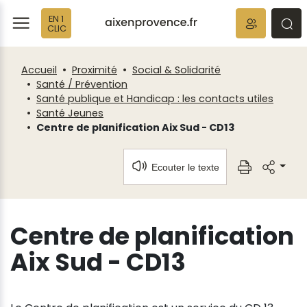
Fenêtre
Panneau de gestion des cookies
EN 1
de
ermer
rmer
rmer
CLIC
chat
Accueil
Proximité
Social & Solidarité
Santé / Prévention
Santé publique et Handicap : les contacts utiles
Santé Jeunes
Centre de planification Aix Sud - CD13
Ecouter le texte
Centre de planification
Aix Sud - CD13