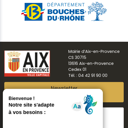
Mairie d’Aix-en-Provence
CS 30715
13616 Aix-en-Provence
Cedex 01
Tél. : 04 42 91 90 00
Newsletter
Abonnez-vous
Suivre
Aix ma ville