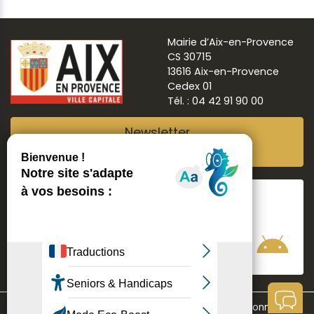
Mairie d’Aix-en-Provence
CS 30715
13616 Aix-en-Provence
Cedex 01
Tél. : 04 42 91 90 00
Newsletter
Abonnez-vous
Suivre
Aix ma ville
Communication
Mentions légales
Données personnelles