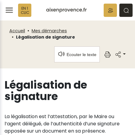
Fenêtre
Panneau de gestion des cookies
EN 1
de
ermer
rmer
rmer
CLIC
chat
Accueil
Mes démarches
Légalisation de signature
Ecouter le texte
Légalisation de
signature
La légalisation est l’attestation, par le Maire ou
l’agent délégué, de l’authenticité d’une signature
apposée sur un document en sa présence.