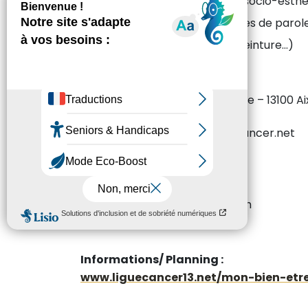
Activités bien-être (soins socio-esthéti
Ateliers "Thérapie" (groupes de parole
Ateliers créatifs (dessin, peinture...)
Coordonnées :
Adresse : 1 avenue Paul Cézanne – 13100 
Téléphone : 04 42 38 96 00
Mail : EspaceLigue.Aix@ligue-cancer.net
Permanences :
Lundi et mercredi de 9h à 14h
Mardi de 9h à 12h et de 13h à 17h
Jeudi de 9h à 13h
Informations/ Planning :
www.liguecancer13.net/mon-bien-etr