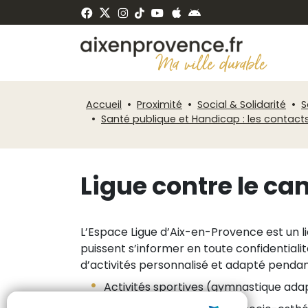
Panneau de gestion des cookies
ermer
Accueil
Proximité
Social & Solidarité
S
Santé publique et Handicap : les contacts
Ligue contre le ca
L’Espace Ligue d’Aix-en-Provence est un li
puissent s’informer en toute confidential
d’activités personnalisé et adapté pendan
Activités sportives (gymnastique adapt