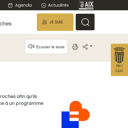
Agenda
Actualités
JE SUIS
ches
Ecouter le texte
EN 1
CLIC
oches afin qu’ils
grâce à un programme