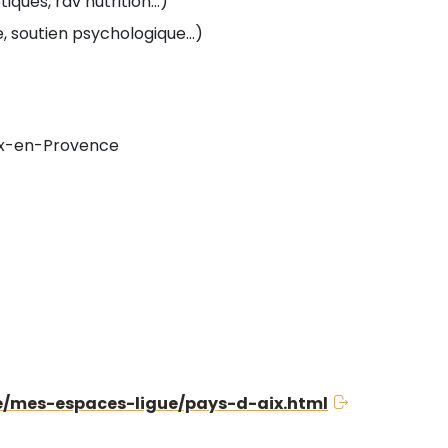
ques, rdv nutrition...)
, soutien psychologique...)
Aix-en-Provence
e/mes-espaces-ligue/pays-d-aix.html