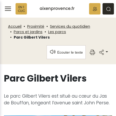
Fenêtre
Panneau de gestion des cookies
EN 1
de
ermer
rmer
rmer
CLIC
chat
Accueil
Proximité
Services du quotidien
Parcs et jardins
Les parcs
Parc Gilbert Vilers
Ecouter le texte
Parc Gilbert Vilers
Le parc Gilbert Vilers est situé au cœur du Jas
de Bouffan, longeant l’avenue saint John Perse.