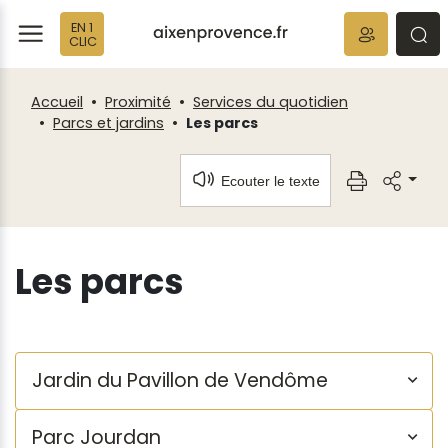
Fenêtre
Panneau de gestion des cookies
EN 1
de
ermer
rmer
rmer
CLIC
chat
Accueil
Proximité
Services du quotidien
Parcs et jardins
Les parcs
Ecouter le texte
Les parcs
Jardin du Pavillon de Vendôme
Parc Jourdan