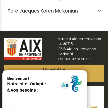
Parc Jacques Koren Melkonian
Mairie d’Aix-en-Provence
CS 30715
13616 Aix-en-Provence
Cedex 01
Tél. : 04 42 91 90 00
Newsletter
Abonnez-vous
Suivre
Aix ma ville