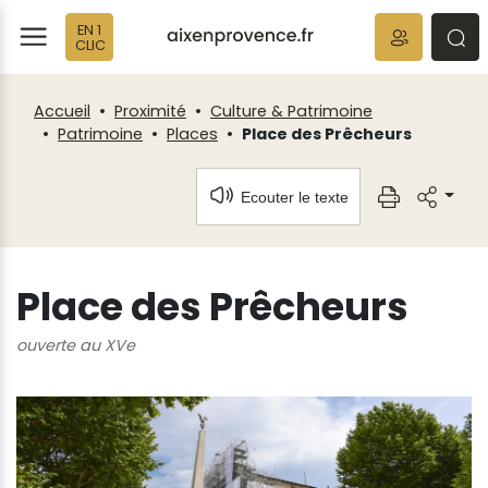
Fenêtre
Panneau de gestion des cookies
EN 1
de
ermer
rmer
rmer
CLIC
chat
Accueil
Proximité
Culture & Patrimoine
Patrimoine
Places
Place des Prêcheurs
Ecouter le texte
Place des Prêcheurs
ouverte au XVe