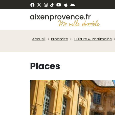
Fenêtre
Panneau de gestion des cookies
de
ermer
chat
Accueil
Proximité
Culture & Patrimoine
Places