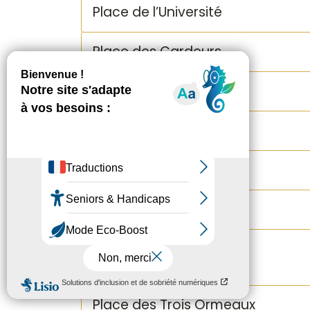
Place de l’Université
Place des Cardeurs
Place des Fontêtes
Place de l’Hôtel de Ville
Place Richelme
Place Albertas
Place des Chapeliers
Fontaine des Bagniers
Place des Trois Ormeaux