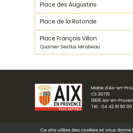
Place des Augustins
Place de la Rotonde
Place François Villon
Quartier Sextius Mirabeau
Mairie d’Aix-en-Pr
CS 30715
13616 Aix-en-Prove
Tél. : 04 42 91 90 00
Ce site utilise des cookies et vous donne 
Communication
Mentions légale