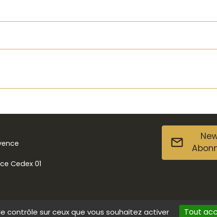
New
ovence
Abon
nce Cedex 01
Tout ac
le contrôle sur ceux que vous souhaitez activer
s
Données personnelles
Contact
Accessibilité : non conforme