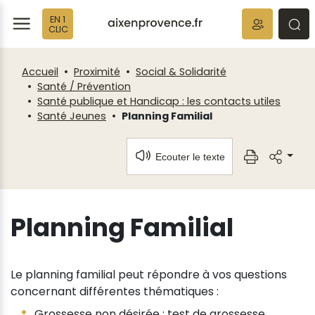
Fenêtre
Panneau de gestion des cookies
EN 1
de
ermer
rmer
rmer
CLIC
chat
Accueil
Proximité
Social & Solidarité
Santé / Prévention
Santé publique et Handicap : les contacts utiles
Santé Jeunes
Planning Familial
Ecouter le texte
Planning Familial
Le planning familial peut répondre à vos questions
concernant différentes thématiques :
Grossesse non désirée : test de grossesse,