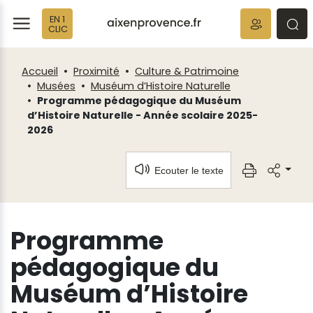
Fenêtre
Panneau de gestion des cookies
EN 1
de
ermer
rmer
rmer
CLIC
chat
Accueil
Proximité
Culture & Patrimoine
Musées
Muséum d’Histoire Naturelle
Programme pédagogique du Muséum
d’Histoire Naturelle - Année scolaire 2025-
2026
Ecouter le texte
Programme
pédagogique du
Muséum d’Histoire