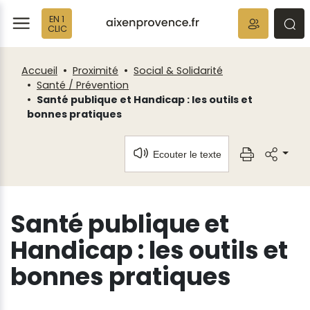
Fenêtre
Panneau de gestion des cookies
EN 1
de
ermer
rmer
rmer
CLIC
chat
Accueil
Proximité
Social & Solidarité
Santé / Prévention
Santé publique et Handicap : les outils et
bonnes pratiques
Ecouter le texte
Santé publique et
Handicap : les outils et
bonnes pratiques