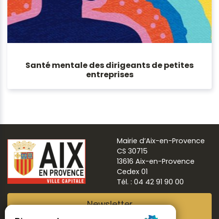
Santé mentale des dirigeants de petites
entreprises
Mairie d’Aix-en-Provence
CS 30715
13616 Aix-en-Provence
Cedex 01
Tél. : 04 42 91 90 00
Newsletter
Abonnez-vous