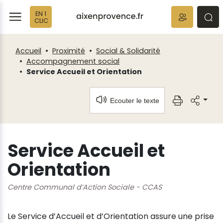
Fenêtre
Panneau de gestion des cookies
EN 1
de
ermer
rmer
rmer
CLIC
chat
Accueil
Proximité
Social & Solidarité
Accompagnement social
Service Accueil et Orientation
Ecouter le texte
Service Accueil et
Orientation
Centre Communal d’Action Sociale - CCAS
Le Service d’Accueil et d’Orientation assure une prise