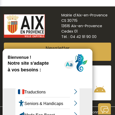
Mairie d’Aix-en-Provence
CS 30715
13616 Aix-en-Provence
Cedex 01
Tél. : 04 42 91 90 00
Newsletter
Abonnez-vous
Suivre
Aix ma ville
Communication
Mentions légales
Données personnelles