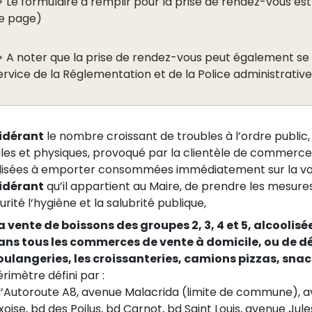
> Le formulaire à remplir pour la prise de rendez-vous est
e page)
> A noter que la prise de rendez-vous peut également se 
ervice de la Réglementation et de la Police administrative 
idérant
le nombre croissant de troubles à l’ordre public, 
les et physiques, provoqué par la clientèle de commerce
lisées à emporter consommées immédiatement sur la vo
idérant
qu’il appartient au Maire, de prendre les mesure
urité l’hygiène et la salubrité publique,
a vente de boissons des groupes 2, 3, 4 et 5, alcoolisée
ans tous les commerces de vente à domicile, ou de dé
oulangeries, les croissanteries, camions pizzas, snack
rimètre défini par :
l’Autoroute A8, avenue Malacrida (limite de commune), a
xoise, bd des Poilus, bd Carnot, bd Saint Louis, avenue Ju