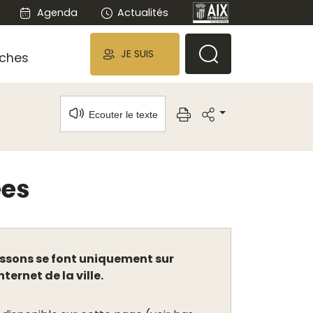
Agenda
Actualités
JE SUIS
ches
Ecouter le texte
ées
oissons se font uniquement sur
ternet de la ville.