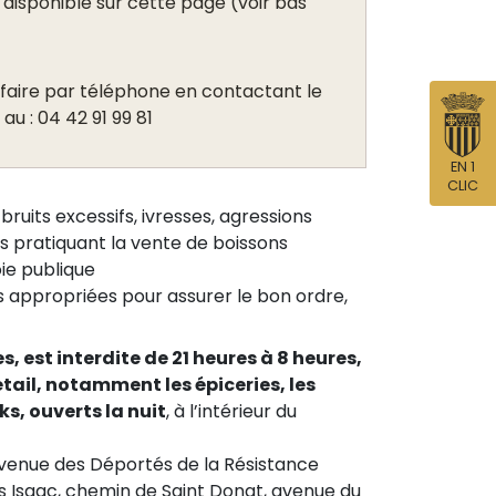
 disponible sur cette page (voir bas
faire par téléphone en contactant le
au : 04 42 91 99 81
EN 1
CLIC
bruits excessifs, ivresses, agressions
s pratiquant la vente de boissons
ie publique
s appropriées pour assurer le bon ordre,
s, est interdite de 21 heures à 8 heures,
tail, notamment les épiceries, les
s, ouverts la nuit
, à l’intérieur du
venue des Déportés de la Résistance
les Isaac, chemin de Saint Donat, avenue du