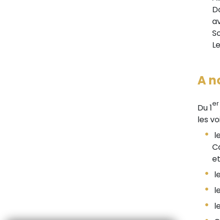
D
a
So
L
A no
er
Du 1
les vo
le
Ca
et
le
le
le