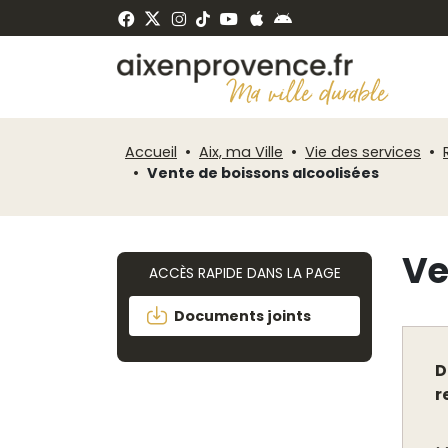
Fenêtre
Panneau de gestion des cookies
de
ermer
chat
Accueil
Aix, ma Ville
Vie des services
Vente de boissons alcoolisées
Ve
ACCÈS RAPIDE DANS LA PAGE
Documents joints
D
r