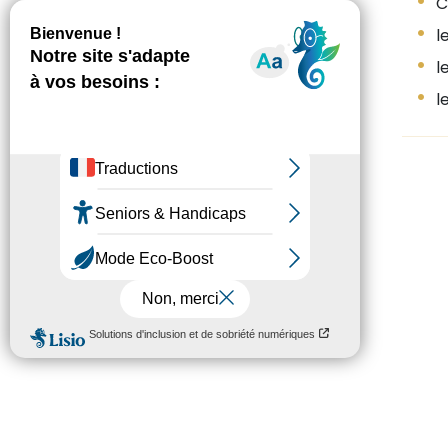
Ce
le
l
le