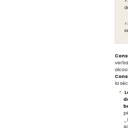
>
d
>
s
Cons
verba
alcoo
Cons
la séc
L
d
b
pé
_
Ai