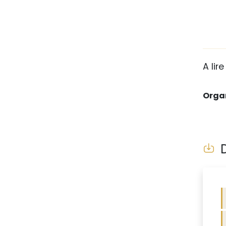
A lire
Organ
D