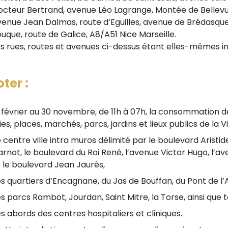
octeur Bertrand, avenue Léo Lagrange, Montée de Bellevu
venue Jean Dalmas, route d’Eguilles, avenue de Brédasque
uque, route de Galice, A8/A51 Nice Marseille.
es rues, routes et avenues ci-dessus étant elles-mêmes i
ter :
février au 30 novembre, de 11h à 07h, la consommation de
ies, places, marchés, parcs, jardins et lieux publics de la 
 centre ville intra muros délimité par le boulevard Aristide
rnot, le boulevard du Roi René, l’avenue Victor Hugo, l’a
 le boulevard Jean Jaurès,
s quartiers d’Encagnane, du Jas de Bouffan, du Pont de l’
s parcs Rambot, Jourdan, Saint Mitre, la Torse, ainsi que to
s abords des centres hospitaliers et cliniques.