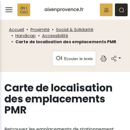
Fenêtre
Panneau de gestion des cookies
EN 1
de
ermer
rmer
rmer
CLIC
chat
Accueil
Proximité
Social & Solidarité
Handicap
Accessibilité
Carte de localisation des emplacements PMR
Ecouter le texte
Carte de localisation
des emplacements
PMR
Retrouvez les emplacements de stationnement