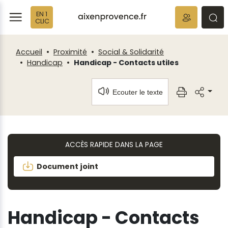
Fenêtre
Panneau de gestion des cookies
EN 1
de
ermer
rmer
rmer
CLIC
chat
Accueil
Proximité
Social & Solidarité
Handicap
Handicap - Contacts utiles
Ecouter le texte
ACCÈS RAPIDE DANS LA PAGE
Document joint
Handicap - Contacts