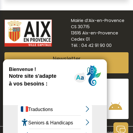
Mairie d’Aix-en-Provence
CS 30715
13616 Aix-en-Provence
Cedex 01
Tél. : 04 42 91 90 00
Newsletter
Abonnez-vous
Suivre
Aix ma ville
Communication
Mentions légales
Données personnelles