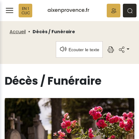
Fenêtre
Panneau de gestion des cookies
EN 1
de
ermer
rmer
rmer
CLIC
chat
Accueil
Décès / Funéraire
Ecouter le texte
Décès / Funéraire