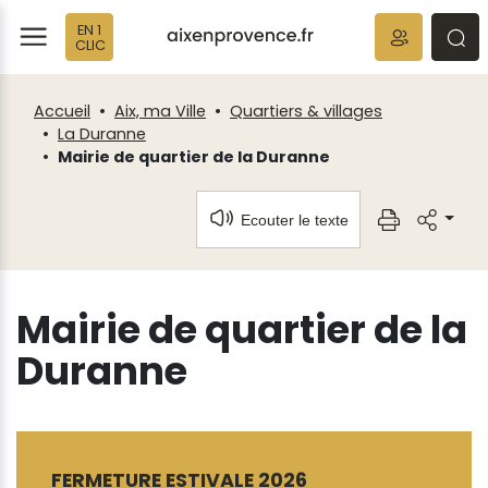
Fenêtre
Panneau de gestion des cookies
EN 1
de
ermer
rmer
rmer
CLIC
chat
Accueil
Aix, ma Ville
Quartiers & villages
La Duranne
Mairie de quartier de la Duranne
Ecouter le texte
Mairie de quartier de la
Duranne
FERMETURE ESTIVALE 2026